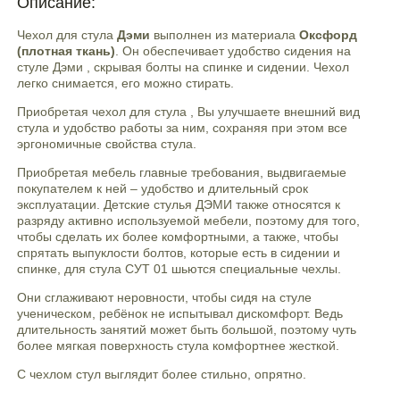
Описание:
Чехол для стула
Дэми
выполнен из материала
Оксфорд
(плотная ткань)
. Он обеспечивает удобство сидения на
стуле Дэми , скрывая болты на спинке и сидении. Чехол
легко снимается, его можно стирать.
Приобретая чехол для стула , Вы улучшаете внешний вид
стула и удобство работы за ним, сохраняя при этом все
эргономичные свойства стула.
Приобретая мебель главные требования, выдвигаемые
покупателем к ней – удобство и длительный срок
эксплуатации. Детские стулья ДЭМИ также относятся к
разряду активно используемой мебели, поэтому для того,
чтобы сделать их более комфортными, а также, чтобы
спрятать выпуклости болтов, которые есть в сидении и
спинке, для стула СУТ 01 шьются специальные чехлы.
Они сглаживают неровности, чтобы сидя на стуле
ученическом, ребëнок не испытывал дискомфорт. Ведь
длительность занятий может быть большой, поэтому чуть
более мягкая поверхность стула комфортнее жесткой.
С чехлом стул выглядит более стильно, опрятно.