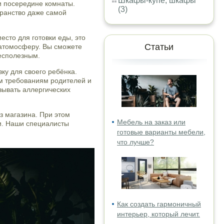
Шкафы-купе, шкафы
и посередине комнаты.
(3)
транство даже самой
есто для готовки еды, это
Статьи
 атомосферу. Вы сможете
бесполезным.
ку для своего ребёнка.
ем требованиям родителей и
зывать аллергических
з магазина. При этом
Мебель на заказ или
и. Наши специалисты
готовые варианты мебели,
что лучше?
Как создать гармоничный
интерьер, который лечит.