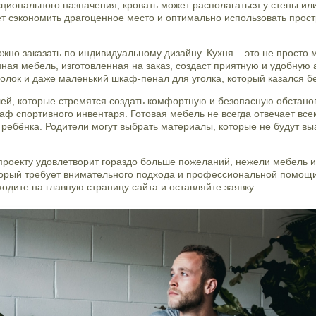
кционального назначения, кровать может располагаться у стены ил
ет сэкономить драгоценное место и оптимально использовать прос
но заказать по индивидуальному дизайну. Кухня – это не просто м
нная мебель, изготовленная на заказ, создаст приятную и удобную
олок и даже маленький шкаф-пенал для уголка, который казался 
ей, которые стремятся создать комфортную и безопасную обстанов
ф спортивного инвентаря. Готовая мебель не всегда отвечает вс
 ребёнка. Родители могут выбрать материалы, которые не будут вы
роекту удовлетворит гораздо больше пожеланий, нежели мебель и
который требует внимательного подхода и профессиональной помощ
ходите на главную страницу сайта и оставляйте заявку.